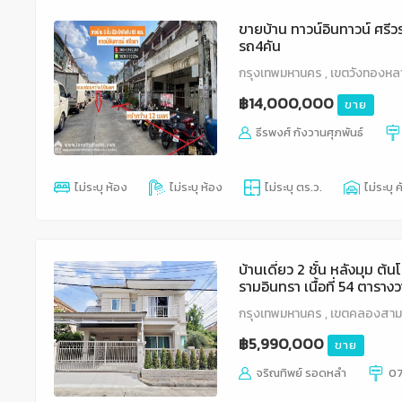
ขายบ้าน ทาวน์อินทาวน์ ศรีว
รถ4คัน
กรุงเทพมหานคร , เขตวังทองหล
฿14,000,000
ขาย
ธีรพงศ์ กังวานศุภพันธ์
ไม่ระบุ ห้อง
ไม่ระบุ ห้อง
ไม่ระบุ ตร.ว.
ไม่ระบุ ค
บ้านเดี่ยว 2 ชั้น หลังมุม 
รามอินทรา เนื้อที่ 54 ตาราง
ห้องน้ำในตัว จอดรถในบ้าน
กรุงเทพมหานคร , เขตคลองสาม
เฟอร์นิเจอร์ ทำเลศักยภาพ ใ
฿5,990,000
ขาย
จริณทิพย์ รอดหลำ
0