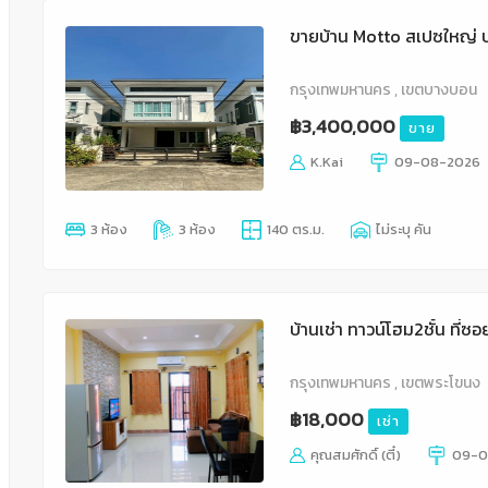
ขายบ้าน Motto สเปซใหญ่ บ
กรุงเทพมหานคร , เขตบางบอน
฿3,400,000
ขาย
K.Kai
09-08-2026
3 ห้อง
3 ห้อง
140 ตร.ม.
ไม่ระบุ คัน
บ้านเช่า ทาวน์โฮม2ชั้น ที
กรุงเทพมหานคร , เขตพระโขนง
฿18,000
เช่า
คุณสมศักดิ์ (ตี๋)
09-0