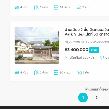
4 ห้อง
3 ห้อง
54 ตร.ว.
2 คัน
บ้านเดี่ยว 2 ชั้น ติดถนนสุวิ
Park Ville) เนื้อที่ 50 ตาร
ในบ้านได้ 2 คัน สุวินทวงศ์ 
กรุงเทพมหานคร , เขตหนองจอก
นิคมอุตสาหกรรมลาดกระบัง
฿3,400,000
ขาย
จริณทิพย์ รอดหลำ
0
4 ห้อง
2 ห้อง
50 ตร.ว.
2 คัน
จำนวนหน้าทั้งหม
1
2