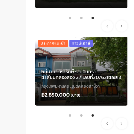
มหาวิทยาลัยธรรมศาสตร์ ทางด่วน
บางปะอิน เหมาะปลูกที่อยู่อาศัย ทำออฟฟิศ
สำนักงาน โรงงาน ทำเลดีมาก
ประกาศแนะนำ
ทาวน์เฮาส์
ังใหญ่ 2 ชั้น
หมู่บ้าน : วรารักษ์ รามอินทรา
ลองสอง ใกล้
ซ.เลียบคลองสอง 27 เลขที่20/621ซอย13
ลด์
หลังมุมใน
ามวา
กรุงเทพมหานคร , เขตคลองสามวา
 รามอินทรา
า กรุงเทพฯ
฿2,850,000
(ขาย)