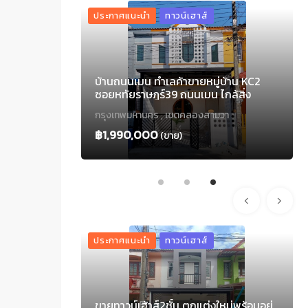
ประกาศแนะนำ
ทาวน์เฮาส์
้านเดี่ยว 2 ชั้น
บ้านถนนเมน ทำเลค้าขายหมู่บ้าน KC2
วงศ์ กระทุ่มราย
ซอยหทัยราษฎร์39 ถนนเมน ไกล้สิ่ง
อำนวยความสะดวก เงินเดือนน้อยก็ผ่อน
อก
กรุงเทพมหานคร , เขตคลองสามวา
ได้
฿1,990,000
(ขาย)
ประกาศแนะนำ
ทาวน์เฮาส์
ำลูกกาคลอง4
ขายทาวน์เฮ้าส์2ชั้น ตกแต่งใหม่พร้อมอยู่