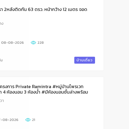
รา 2หลังติดกัน 63 ตรว. หน้ากว้าง 12 เมตร จอด
าง
08-08-2026
228
ัน
บ้านเดี่ยว
ต้นโครงการ Private Ramintra #หมู่บ้านไพรเวท
วา 4 ห้องนอน 3 ห้องน้ำ #มีห้องนอนชั้นล่างพร้อม
ได้ 2 คัน ถนนปัญญา-อินทรา รีโนเวทใหม่ #แถม
วา
กล้ ห้างแฟชั่นไอส์แลนด์
7-08-2026
21