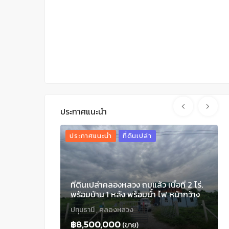
ประกาศแนะนำ
ชย์
ประกาศแนะนำ
ที่ดินเปล่า
มุม รีโนเวท
ที่ดินเปล่าคลองหลวง ถมแล้ว เนื้อที่ 2 ไร่.
รเดินทางสะดวก
พร้อมบ้าน 1 หลัง พร้อมน้ำ ไฟ หน้ากว้าง
ประมาณ 33 เมตร ลึก 97 เมตร คลองสาม
ปทุมธานี , คลองหลวง
คลองหลวง ปทุมธานี ขายยกแปลง ใกล้
วัดธรรมกาย ตลาดไท แม็คโคร
฿8,500,000
(ขาย)