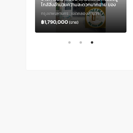
ี ติดตลาด ฟิว
ไกล้สิ่งอำนวยความสะดวกมากมาย ของ
าคลอง 4 ถนน
แถมเพียบ
กรุงเทพมหานคร , เขตคลองสามวา
 ลำลูกกา
฿1,790,000
(ขาย)