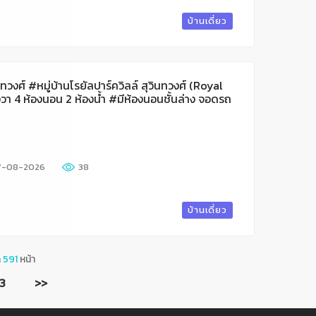
บ้านเดี่ยว
นทวงศ์ #หมู่บ้านโรยัลปาร์ควิลล์ สุวินทวงศ์ (Royal
างวา 4 ห้องนอน 2 ห้องน้ำ #มีห้องนอนชั้นล่าง จอดรถ
44 ลำผักชี หนองจอก ใกล้ มีนบุรี สนามบินสุวรรณภูมิ
7-08-2026
38
บ้านเดี่ยว
ด
591
หน้า
3
>>